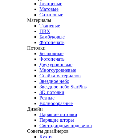
Глянцевые
Матовые
Сатиновые
Материалы
Тканевые
ПВХ
Бамбуковые
Фотопечать
Потолки
Бесшовные
Фотопечать
Двухуровневые
Многоуровневые
Спайка материалов
Звездное небо
Звездное небо StarPins
3D потолки
Резные
Волнообразные
Дизайн
Парящие потолки
Парящие шторы
Светодиодная подсветка
Советы дизайнеров
Кухня