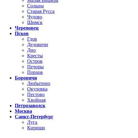
Малая Вишера
Сольцы
Старая Русса
Чудово
Шимск
Череповец
Псков
Гдов
Дедовичи
Дно
Кресты
Остров
Печоры
Порхов
Боровичи
Любытино
Окуловка
Пестово
Хвойная
Петрозаводск
Москва
Санкт-Петербург
Луга
Кириши