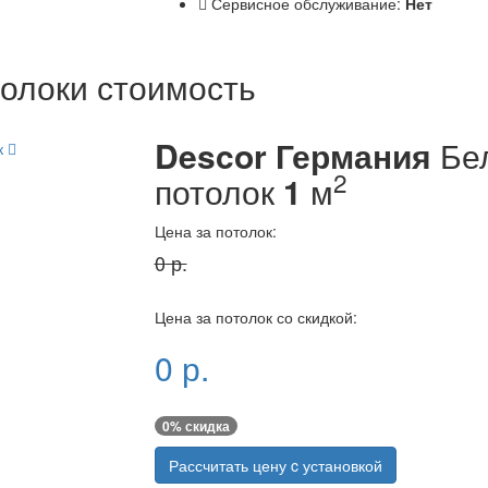
Сервисное обслуживание:
Нет
олоки стоимость
Descor Германия
Бел
к
2
потолок
1
м
Цена за потолок:
0
р.
Цена за потолок со скидкой:
0
р.
0
% скидка
Рассчитать цену c установкой