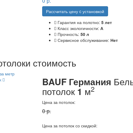
0
р.
Рассчитать цену c установкой
Гарантия на полотно:
5 лет
Класс экологичности:
А
Прочность:
50 л
Сервисное обслуживание:
Нет
толоки стоимость
BAUF Германия
Белы
к
2
потолок
1
м
Цена за потолок:
0
р.
Цена за потолок со скидкой: