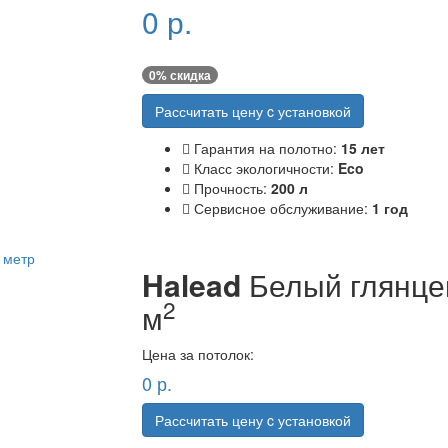
0
р.
0
% скидка
Рассчитать цену c установкой
Гарантия на полотно:
15 лет
Класс экологичности:
Eco
Прочность:
200 л
Сервисное обслуживание:
1 год
Halead
Белый глянце
2
м
Цена за потолок:
0
р.
Рассчитать цену c установкой