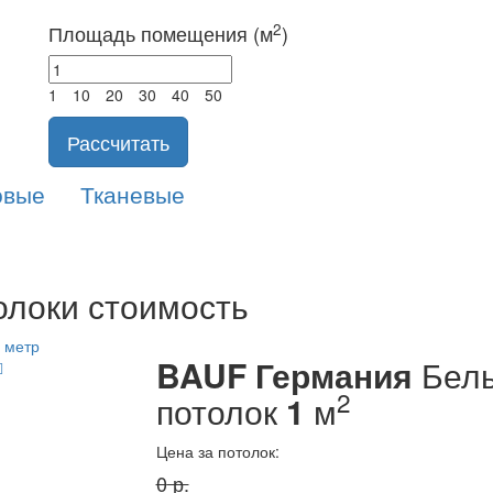
2
Площадь помещения (м
)
1
10
20
30
40
50
Рассчитать
овые
Тканевые
локи стоимость
BAUF Германия
Белы
2
потолок
1
м
Цена за потолок:
0
р.