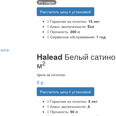
0
% скидка
Рассчитать цену c установкой
Гарантия на полотно:
15 лет
Класс экологичности:
Eco
Прочность:
200 л
Сервисное обслуживание:
1 год
Halead
Белый сатино
2
м
Цена за потолок:
0
р.
Рассчитать цену c установкой
Гарантия на полотно:
5 лет
Класс экологичности:
А
Прочность:
50 л