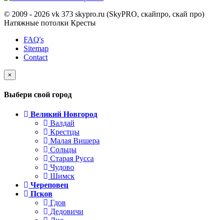
© 2009 - 2026 vk 373 skypro.ru (SkyPRO, скайпро, скай про)
Натяжные потолки Кресты
FAQ's
Sitemap
Contact
×
Выбери свой город
Великий Новгород
Валдай
Крестцы
Малая Вишера
Сольцы
Старая Русса
Чудово
Шимск
Череповец
Псков
Гдов
Дедовичи