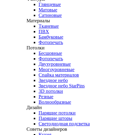
Глянцевые
Матовые
Сатиновые
Материалы
Тканевые
ПВХ
Бамбуковые
Фотопечать
Потолки
Бесшовные
Фотопечать
Двухуровневые
Многоуровневые
Спайка материалов
Звездное небо
Звездное небо StarPins
3D потолки
Резные
Волнообразные
Дизайн
Парящие потолки
Парящие шторы
Светодиодная подсветка
Советы дизайнеров
Кухня