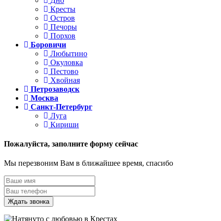
Дно
Кресты
Остров
Печоры
Порхов
Боровичи
Любытино
Окуловка
Пестово
Хвойная
Петрозаводск
Москва
Санкт-Петербург
Луга
Кириши
Пожалуйста,
заполните форму сейчас
Мы перезвоним Вам в ближайшее время, спасибо